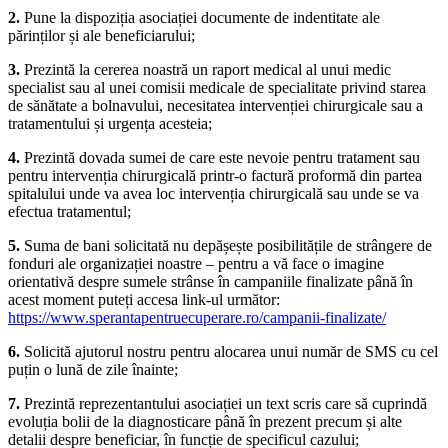
2.
Pune la dispoziția asociației documente de indentitate ale
părinților și ale beneficiarului;
3.
Prezintă la cererea noastră un raport medical al unui medic
specialist sau al unei comisii medicale de specialitate privind starea
de sănătate a bolnavului, necesitatea intervenției chirurgicale sau a
tratamentului și urgența acesteia;
4.
Prezintă dovada sumei de care este nevoie pentru tratament sau
pentru intervenția chirurgicală printr-o factură proformă din partea
spitalului unde va avea loc intervenția chirurgicală sau unde se va
efectua tratamentul;
5.
Suma de bani solicitată nu depășește posibilitățile de strângere de
fonduri ale organizației noastre – pentru a vă face o imagine
orientativă despre sumele strânse în campaniile finalizate până în
acest moment puteți accesa link-ul următor:
https://www.sperantapentruecuperare.ro/campanii-finalizate/
6.
Solicită ajutorul nostru pentru alocarea unui număr de SMS cu cel
puțin o lună de zile înainte;
7.
Prezintă reprezentantului asociației un text scris care să cuprindă
evoluția bolii de la diagnosticare până în prezent precum și alte
detalii despre beneficiar, în funcție de specificul cazului;