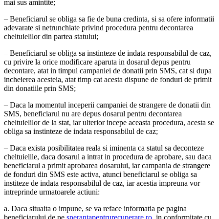
mai sus amintite;
– Beneficiarul se obliga sa fie de buna credinta, si sa ofere informatii
adevarate si netrunchiate privind procedura pentru decontarea
cheltuielilor din partea statului;
– Beneficiarul se obliga sa instinteze de indata responsabilul de caz,
cu privire la orice modificare aparuta in dosarul depus pentru
decontare, atat in timpul campaniei de donatii prin SMS, cat si dupa
incheierea acesteia, atat timp cat acesta dispune de fonduri de primit
din donatiile prin SMS;
– Daca la momentul inceperii campaniei de strangere de donatii din
SMS, beneficiarul nu are depus dosarul pentru decontarea
cheltuielilor de la stat, iar ulterior incepe aceasta procedura, acesta se
obliga sa instinteze de indata responsabilul de caz;
– Daca exista posibilitatea reala si iminenta ca statul sa deconteze
cheltuielile, daca dosarul a intrat in procedura de aprobare, sau daca
beneficiarul a primit aprobarea dosarului, iar campania de strangere
de fonduri din SMS este activa, atunci beneficiarul se obliga sa
institeze de indata responsabilul de caz, iar acestia impreuna vor
intreprinde urmatoarele actiuni:
a. Daca situaita o impune, se va reface informatia pe pagina
beneficiarului de pe
sperantapentrurecuperare.ro
, in conformitate cu