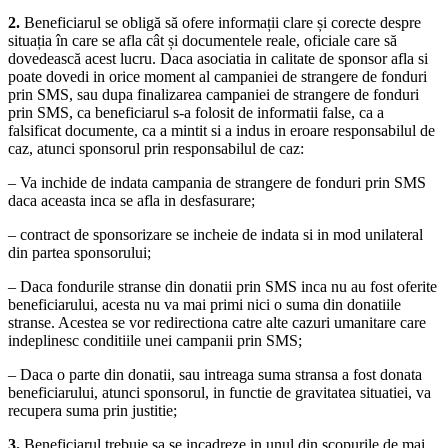
2.
Beneficiarul se obligă să ofere informații clare și corecte despre
situația în care se afla cât și documentele reale, oficiale care să
dovedească acest lucru. Daca asociatia in calitate de sponsor afla si
poate dovedi in orice moment al campaniei de strangere de fonduri
prin SMS, sau dupa finalizarea campaniei de strangere de fonduri
prin SMS, ca beneficiarul s-a folosit de informatii false, ca a
falsificat documente, ca a mintit si a indus in eroare responsabilul de
caz, atunci sponsorul prin responsabilul de caz:
– Va inchide de indata campania de strangere de fonduri prin SMS
daca aceasta inca se afla in desfasurare;
– contract de sponsorizare se incheie de indata si in mod unilateral
din partea sponsorului;
– Daca fondurile stranse din donatii prin SMS inca nu au fost oferite
beneficiarului, acesta nu va mai primi nici o suma din donatiile
stranse. Acestea se vor redirectiona catre alte cazuri umanitare care
indeplinesc conditiile unei campanii prin SMS;
– Daca o parte din donatii, sau intreaga suma stransa a fost donata
beneficiarului, atunci sponsorul, in functie de gravitatea situatiei, va
recupera suma prin justitie;
3.
Beneficiarul trebuie sa se incadreze in unul din scopurile de mai