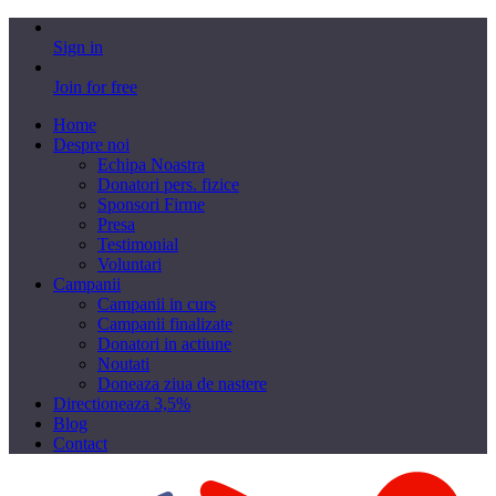
Sign in
Join for free
Home
Despre noi
Echipa Noastra
Donatori pers. fizice
Sponsori Firme
Presa
Testimonial
Voluntari
Campanii
Campanii in curs
Campanii finalizate
Donatori in actiune
Noutati
Doneaza ziua de nastere
Directioneaza 3,5%
Blog
Contact