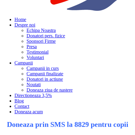
Home
Despre noi
Echipa Noastra
Donatori pers. fizice
Sponsori Firme
Presa
Testimonial
Voluntari
Campanii
Campanii in curs
Campanii finalizate
Donatori in actiune
Noutati
Doneaza ziua de nastere
Directioneaza 3,5%
Blog
Contact
Doneaza acum
Doneaza prin SMS la 8829 pentru copii