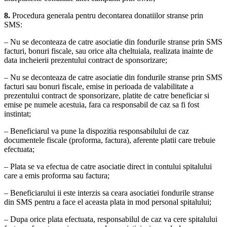
8.
Procedura generala pentru decontarea donatiilor stranse prin
SMS:
– Nu se deconteaza de catre asociatie din fondurile stranse prin SMS
facturi, bonuri fiscale, sau orice alta cheltuiala, realizata inainte de
data incheierii prezentului contract de sponsorizare;
– Nu se deconteaza de catre asociatie din fondurile stranse prin SMS
facturi sau bonuri fiscale, emise in perioada de valabilitate a
prezentului contract de sponsorizare, platite de catre beneficiar si
emise pe numele acestuia, fara ca responsabil de caz sa fi fost
instintat;
– Beneficiarul va pune la dispozitia responsabilului de caz
documentele fiscale (proforma, factura), aferente platii care trebuie
efectuata;
– Plata se va efectua de catre asociatie direct in contului spitalului
care a emis proforma sau factura;
– Beneficiarului ii este interzis sa ceara asociatiei fondurile stranse
din SMS pentru a face el aceasta plata in mod personal spitalului;
– Dupa orice plata efectuata, responsabilul de caz va cere spitalului