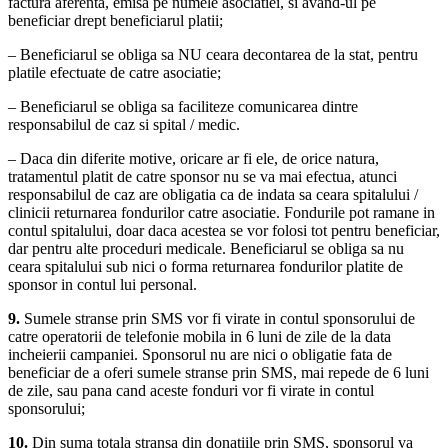
factura aferenta, emisa pe numele asociatiei, si avand-ul pe
beneficiar drept beneficiarul platii;
– Beneficiarul se obliga sa NU ceara decontarea de la stat, pentru
platile efectuate de catre asociatie;
– Beneficiarul se obliga sa faciliteze comunicarea dintre
responsabilul de caz si spital / medic.
– Daca din diferite motive, oricare ar fi ele, de orice natura,
tratamentul platit de catre sponsor nu se va mai efectua, atunci
responsabilul de caz are obligatia ca de indata sa ceara spitalului /
clinicii returnarea fondurilor catre asociatie. Fondurile pot ramane in
contul spitalului, doar daca acestea se vor folosi tot pentru beneficiar,
dar pentru alte proceduri medicale. Beneficiarul se obliga sa nu
ceara spitalului sub nici o forma returnarea fondurilor platite de
sponsor in contul lui personal.
9.
Sumele stranse prin SMS vor fi virate in contul sponsorului de
catre operatorii de telefonie mobila in 6 luni de zile de la data
incheierii campaniei. Sponsorul nu are nici o obligatie fata de
beneficiar de a oferi sumele stranse prin SMS, mai repede de 6 luni
de zile, sau pana cand aceste fonduri vor fi virate in contul
sponsorului;
10.
Din suma totala stransa din donatiile prin SMS, sponsorul va