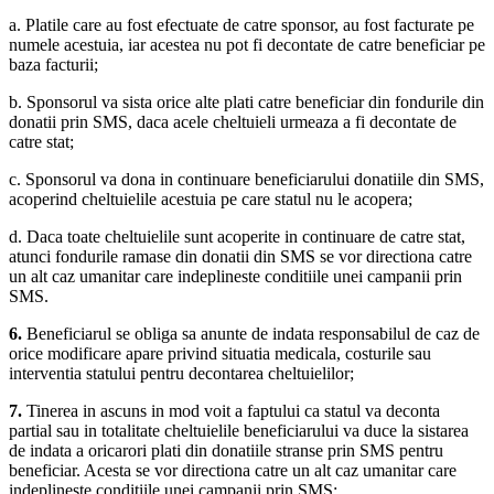
a. Platile care au fost efectuate de catre sponsor, au fost facturate pe
numele acestuia, iar acestea nu pot fi decontate de catre beneficiar pe
baza facturii;
b. Sponsorul va sista orice alte plati catre beneficiar din fondurile din
donatii prin SMS, daca acele cheltuieli urmeaza a fi decontate de
catre stat;
c. Sponsorul va dona in continuare beneficiarului donatiile din SMS,
acoperind cheltuielile acestuia pe care statul nu le acopera;
d. Daca toate cheltuielile sunt acoperite in continuare de catre stat,
atunci fondurile ramase din donatii din SMS se vor directiona catre
un alt caz umanitar care indeplineste conditiile unei campanii prin
SMS.
6.
Beneficiarul se obliga sa anunte de indata responsabilul de caz de
orice modificare apare privind situatia medicala, costurile sau
interventia statului pentru decontarea cheltuielilor;
7.
Tinerea in ascuns in mod voit a faptului ca statul va deconta
partial sau in totalitate cheltuielile beneficiarului va duce la sistarea
de indata a oricarori plati din donatiile stranse prin SMS pentru
beneficiar. Acesta se vor directiona catre un alt caz umanitar care
indeplineste conditiile unei campanii prin SMS;