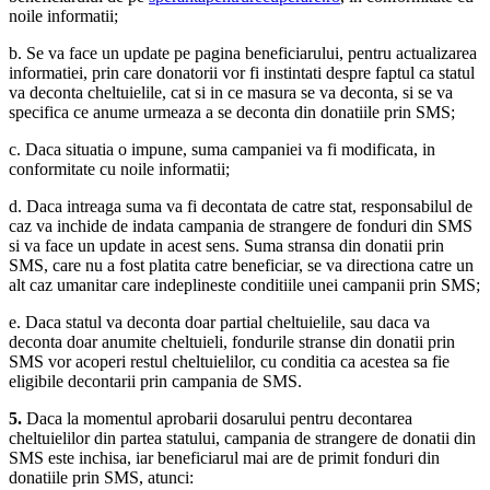
noile informatii;
b. Se va face un update pe pagina beneficiarului, pentru actualizarea
informatiei, prin care donatorii vor fi instintati despre faptul ca statul
va deconta cheltuielile, cat si in ce masura se va deconta, si se va
specifica ce anume urmeaza a se deconta din donatiile prin SMS;
c. Daca situatia o impune, suma campaniei va fi modificata, in
conformitate cu noile informatii;
d. Daca intreaga suma va fi decontata de catre stat, responsabilul de
caz va inchide de indata campania de strangere de fonduri din SMS
si va face un update in acest sens. Suma stransa din donatii prin
SMS, care nu a fost platita catre beneficiar, se va directiona catre un
alt caz umanitar care indeplineste conditiile unei campanii prin SMS;
e. Daca statul va deconta doar partial cheltuielile, sau daca va
deconta doar anumite cheltuieli, fondurile stranse din donatii prin
SMS vor acoperi restul cheltuielilor, cu conditia ca acestea sa fie
eligibile decontarii prin campania de SMS.
5.
Daca la momentul aprobarii dosarului pentru decontarea
cheltuielilor din partea statului, campania de strangere de donatii din
SMS este inchisa, iar beneficiarul mai are de primit fonduri din
donatiile prin SMS, atunci: