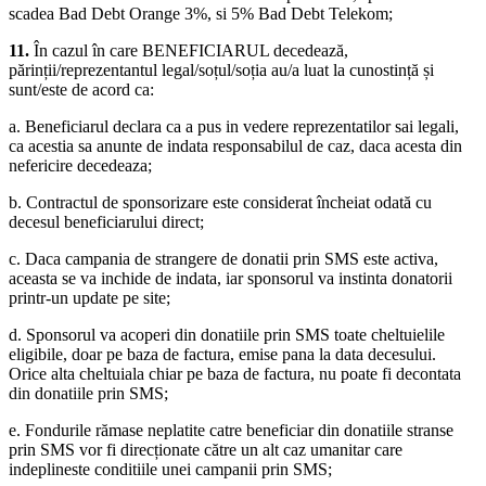
scadea Bad Debt Orange 3%, si 5% Bad Debt Telekom;
11.
În cazul în care BENEFICIARUL decedează,
părinții/reprezentantul legal/soțul/soția au/a luat la cunostință și
sunt/este de acord ca:
a. Beneficiarul declara ca a pus in vedere reprezentatilor sai legali,
ca acestia sa anunte de indata responsabilul de caz, daca acesta din
nefericire decedeaza;
b. Contractul de sponsorizare este considerat încheiat odată cu
decesul beneficiarului direct;
c. Daca campania de strangere de donatii prin SMS este activa,
aceasta se va inchide de indata, iar sponsorul va instinta donatorii
printr-un update pe site;
d. Sponsorul va acoperi din donatiile prin SMS toate cheltuielile
eligibile, doar pe baza de factura, emise pana la data decesului.
Orice alta cheltuiala chiar pe baza de factura, nu poate fi decontata
din donatiile prin SMS;
e. Fondurile rămase neplatite catre beneficiar din donatiile stranse
prin SMS vor fi direcționate către un alt caz umanitar care
indeplineste conditiile unei campanii prin SMS;